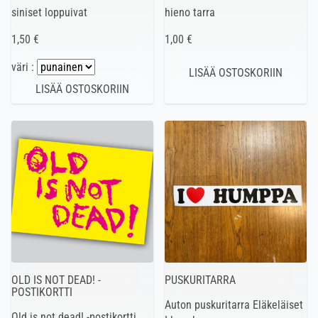
siniset loppuivat
hieno tarra
1,50 €
1,00 €
väri :
OLD IS NOT DEAD! -
PUSKURITARRA
POSTIKORTTI
Auton puskuritarra Eläkeläiset
Old is not dead! -postikortti