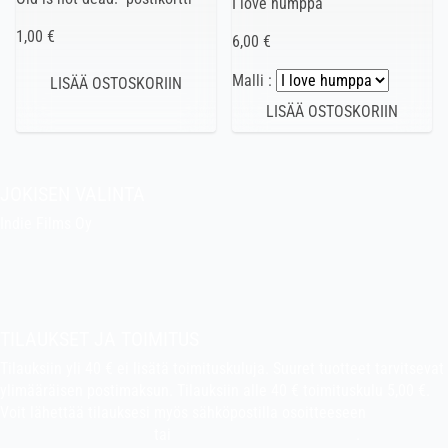
I love humppa
1,00 €
6,00 €
Malli :
JOKISEN VALINTA
Indie Films Oy
indiefilms@indiefilms.fi
Tietoa kaupasta
Pekan puuhakerho
TILAUKSET JA TOIMITUS
Tilauksiin yli 40 € ei lisätä toimituskuluja. Suuret tuotteet tarvitsevat
ylimääräisen postimaksun. Tilauksiin alle 40 € toimituskulu 5,00 €.
Voit lähettää tilauksesi myös sähköpostilla osoitteeseen
indiefilms@indiefilms.fi
tai
käyttämällä tilauslomaketta
.