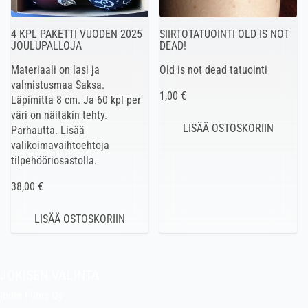
4 KPL PAKETTI VUODEN 2025
SIIRTOTATUOINTI OLD IS NOT
JOULUPALLOJA
DEAD!
Materiaali on lasi ja
Old is not dead tatuointi
valmistusmaa Saksa.
1,00 €
Läpimitta 8 cm. Ja 60 kpl per
väri on näitäkin tehty.
Parhautta. Lisää
valikoimavaihtoehtoja
tilpehööriosastolla.
38,00 €
JOKISEN VALINTA
Indie Films Oy