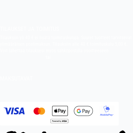
indiefilms@indiefilms.fi
Tietoa kaupasta
Pekan puuhakerho
TILAUKSET JA TOIMITUS
Tilauksiin yli 40 € ei lisätä toimituskuluja. Suuret tuotteet tarvitsevat
ylimääräisen postimaksun. Tilauksiin alle 40 € toimituskulu 5,00 €.
Voit lähettää tilauksesi myös sähköpostilla osoitteeseen
indiefilms@indiefilms.fi
tai
käyttämällä tilauslomaketta
.
Toimitusehdot
.
MAKSUTAVAT
Tilisiirto, pankkikortti (debit), luottokortti (credit), Apple Pay, Google
Pay, MobilePay jne.