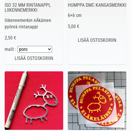
ISO 32 MM RINTANAPPI,
HUMPPA DMC KANGASMERKKI
LIIKENNEMERKKI
6×6 cm
liikennemerkin nÄkäinen
5,00 €
pyöreä rintanappi
2,50 €
malli :