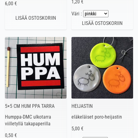
1,20 €
6,00 €
Väri :
5×5 CM HUM PPA TARRA
HEIJASTIN
Humppa-DMC ulkotarra
eläkeläiset poro-heijastin
viilletyllä takapaperilla
5,00 €
0,50 €