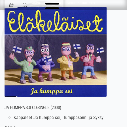
Ohita navigointi
ORIGINAL DESIGN & FINEST PRODUCTS SINCE 1993
Jokisen Valinta
JA HUMPPA SOI CD-SINGLE (2000)
Kappaleet Ja humppa soi, Humppasonni ja Syksy