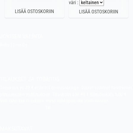
väri :
JOKISEN VALINTA
Indie Films Oy
indiefilms@indiefilms.fi
Tietoa kaupasta
Pekan puuhakerho
TILAUKSET JA TOIMITUS
Tilauksiin yli 40 € ei lisätä toimituskuluja. Suuret tuotteet tarvitsevat
ylimääräisen postimaksun. Tilauksiin alle 40 € toimituskulu 5,00 €.
Voit lähettää tilauksesi myös sähköpostilla osoitteeseen
indiefilms@indiefilms.fi
tai
käyttämällä tilauslomaketta
.
Toimitusehdot
.
MAKSUTAVAT