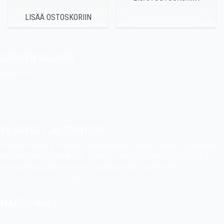
JOKISEN VALINTA
Indie Films Oy
indiefilms@indiefilms.fi
Tietoa kaupasta
Pekan puuhakerho
TILAUKSET JA TOIMITUS
Tilauksiin yli 40 € ei lisätä toimituskuluja. Suuret tuotteet tarvitsevat
ylimääräisen postimaksun. Tilauksiin alle 40 € toimituskulu 5,00 €.
Voit lähettää tilauksesi myös sähköpostilla osoitteeseen
indiefilms@indiefilms.fi
tai
käyttämällä tilauslomaketta
.
Toimitusehdot
.
MAKSUTAVAT
Tilisiirto, pankkikortti (debit), luottokortti (credit), Apple Pay, Google