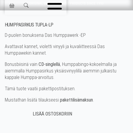
Ohita navigointi
ORIGINAL DESIGN & FINEST PRODUCTS SINCE 1993
Jokisen Valinta
HUMPPASIRKUS TUPLA-LP
D-puolen bonuksena Das Humppawerk -EP
Avattavat kannet, violetti vinyyli ja kuvaliitteessä Das
Humppawekin kannet.
Bonusbiisinä vain
CD-singlellä
, Humppabingo-kokoelmalla ja
aiemmalla Humppasirkus yksäisvinyylillä aiemmin julkaistu
kappale Humppa-arvoitus.
Tämä tuote vaatii pakettipostituksen.
Muistathan lisätä tilaukseesi
pakettilisämaksun
.