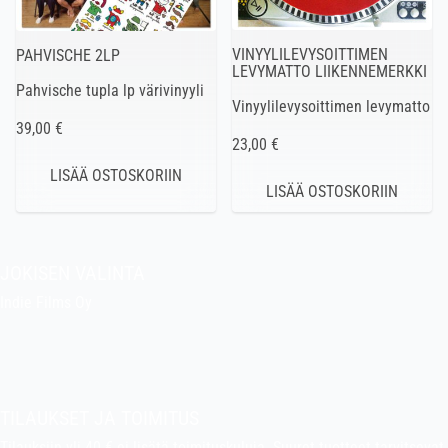
VINYYLILEVYSOITTIMEN
PAHVISCHE 2LP
LEVYMATTO LIIKENNEMERKKI
Pahvische tupla lp värivinyyli
Vinyylilevysoittimen levymatto
39,00 €
23,00 €
JOKISEN VALINTA
Indie Films Oy
indiefilms@indiefilms.fi
Tietoa kaupasta
Pekan puuhakerho
TILAUKSET JA TOIMITUS
Tilauksiin yli 40 € ei lisätä toimituskuluja. Suuret tuotteet tarvitsevat