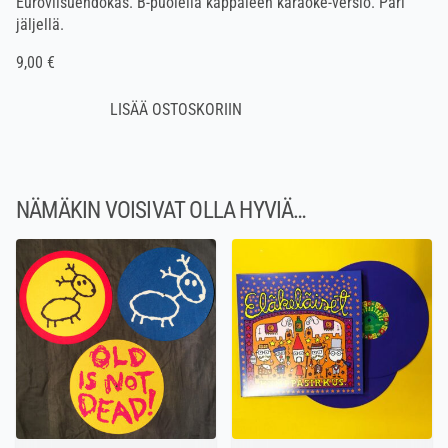
Euroviisuehdokas. B-puolella kappaleen karaoke-versio. Pari
jäljellä.
9,00 €
NÄMÄKIN VOISIVAT OLLA HYVIÄ…