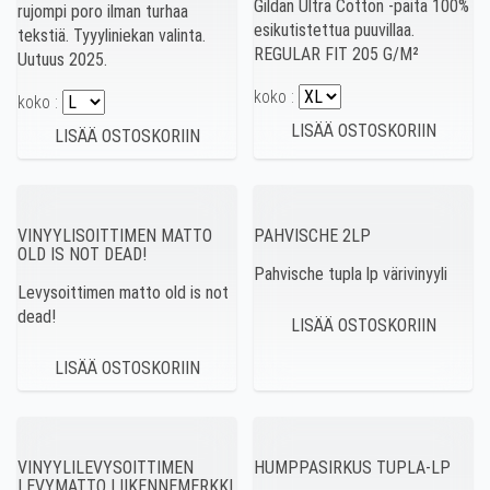
Gildan Ultra Cotton -paita 100%
rujompi poro ilman turhaa
esikutistettua puuvillaa.
tekstiä. Tyyyliniekan valinta.
REGULAR FIT 205 G/M²
Uutuus 2025.
koko :
koko :
VINYYLISOITTIMEN MATTO
PAHVISCHE 2LP
OLD IS NOT DEAD!
Pahvische tupla lp värivinyyli
Levysoittimen matto old is not
dead!
VINYYLILEVYSOITTIMEN
HUMPPASIRKUS TUPLA-LP
LEVYMATTO LIIKENNEMERKKI