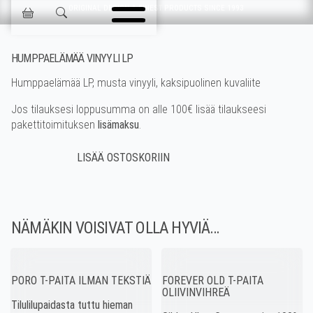
Ohita navigointi
ORIGINAL DESIGN & FINEST PRODUCTS SINCE 1993
Jokisen Valinta
HUMPPAELÄMÄÄ VINYYLI LP
Humppaelämää LP, musta vinyyli, kaksipuolinen kuvaliite
Jos tilauksesi loppusumma on alle 100€ lisää tilaukseesi
pakettitoimituksen
lisämaksu
.
NÄMÄKIN VOISIVAT OLLA HYVIÄ…
PORO T-PAITA ILMAN TEKSTIÄ
FOREVER OLD T-PAITA
OLIIVINVIHREÄ
Tilulilupaidasta tuttu hieman