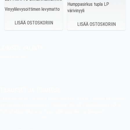
Humppasirkus tupla LP
Vinyylilevysoittimen levymatto
värivinyyli
JOKISEN VALINTA
Indie Films Oy
indiefilms@indiefilms.fi
Tietoa kaupasta
Pekan puuhakerho
TILAUKSET JA TOIMITUS
Tilauksiin yli 40 € ei lisätä toimituskuluja. Suuret tuotteet tarvitsevat
ylimääräisen postimaksun. Tilauksiin alle 40 € toimituskulu 5,00 €.
Voit lähettää tilauksesi myös sähköpostilla osoitteeseen
indiefilms@indiefilms.fi
tai
käyttämällä tilauslomaketta
.
Toimitusehdot
.