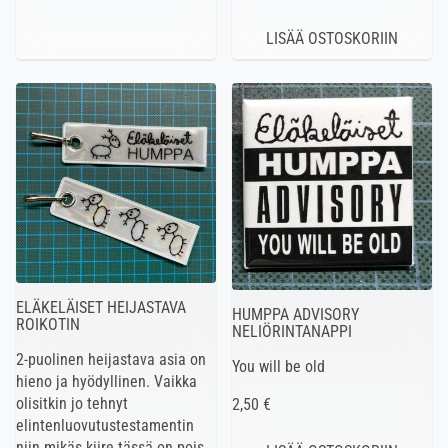
ELÄKELÄISET HEIJASTAVA
HUMPPA ADVISORY
ROIKOTIN
NELIÖRINTANAPPI
2-puolinen heijastava asia on
You will be old
hieno ja hyödyllinen. Vaikka
olisitkin jo tehnyt
2,50 €
elintenluovutustestamentin
niin mikäs kiire tässä on pois.