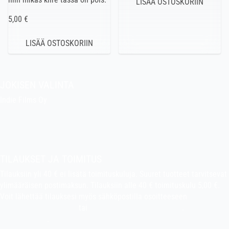
5,00 €
JOKISEN VALINTA
Indie Films Oy
indiefilms@indiefilms.fi
Tietoa kaupasta
Pekan puuhakerho
TILAUKSET JA TOIMITUS
Tilauksiin yli 40 € ei lisätä toimituskuluja. Suuret tuotteet tarvitsevat
ylimääräisen postimaksun. Tilauksiin alle 40 € toimituskulu 5,00 €.
Voit lähettää tilauksesi myös sähköpostilla osoitteeseen
indiefilms@indiefilms.fi
tai
käyttämällä tilauslomaketta
.
Toimitusehdot
.