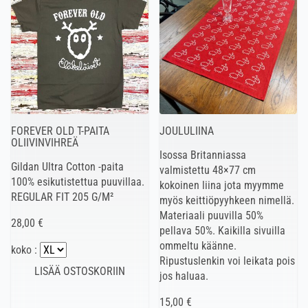
FOREVER OLD T-PAITA
JOULULIINA
OLIIVINVIHREÄ
Isossa Britanniassa
Gildan Ultra Cotton -paita
valmistettu 48×77 cm
100% esikutistettua puuvillaa.
kokoinen liina jota myymme
REGULAR FIT 205 G/M²
myös keittiöpyyhkeen nimellä.
Materiaali puuvilla 50%
28,00 €
pellava 50%. Kaikilla sivuilla
ommeltu käänne.
koko :
Ripustuslenkin voi leikata pois
jos haluaa.
15,00 €