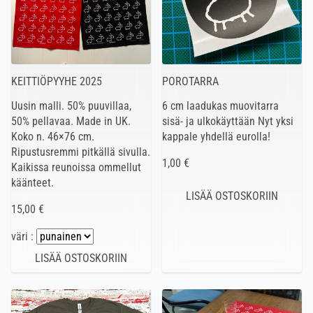
KEITTIÖPYYHE 2025
POROTARRA
Uusin malli. 50% puuvillaa,
6 cm laadukas muovitarra
50% pellavaa. Made in UK.
sisä- ja ulkokäyttään Nyt yksi
Koko n. 46×76 cm.
kappale yhdellä eurolla!
Ripustusremmi pitkällä sivulla.
1,00 €
Kaikissa reunoissa ommellut
käänteet.
15,00 €
väri :