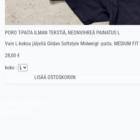
PORO T-PAITA ILMAN TEKSTIÄ, NEONVIHREÄ PAINATUS L
Vain L-kokoa jäljellä Gildan Softstyle Midweigt -paita. MEDIUM FIT
28,00 €
koko :
JOKISEN VALINTA
Indie Films Oy
indiefilms@indiefilms.fi
Tietoa kaupasta
Pekan puuhakerho