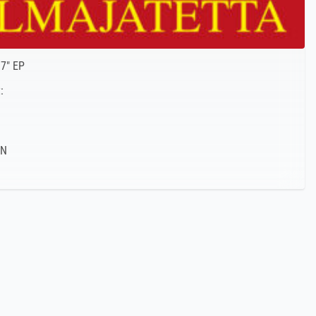
7″ EP
: