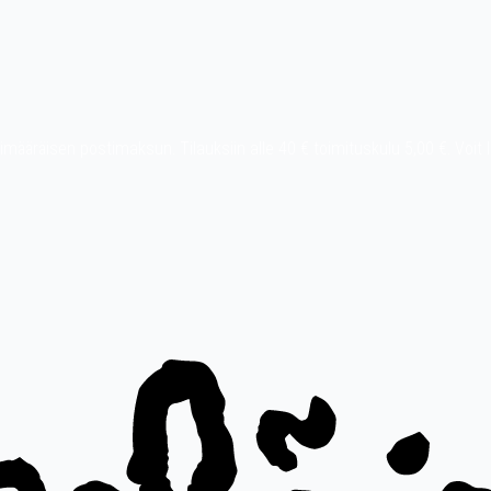
t ylimääräisen postimaksun. Tilauksiin alle 40 € toimituskulu 5,00 €. Vo
Pay, MobilePay jne.