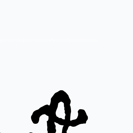
it lähettää tilauksesi myös sähköpostilla osoitteeseen