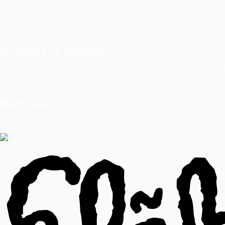
indiefilms@indiefilms.fi
Tietoa kaupasta
Pekan puuhakerho
TILAUKSET JA TOIMITUS
Tilauksiin yli 40 € ei lisätä toimituskuluja. Suuret tuotteet tarvitseva
indiefilms@indiefilms.fi
tai
käyttämällä tilauslomaketta
.
Toimitusehdot
.
MAKSUTAVAT
Tilisiirto, pankkikortti (debit), luottokortti (credit), Apple Pay, Google 