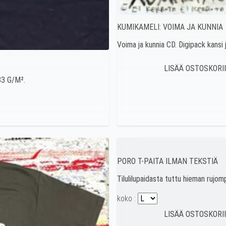
KUMIKAMELI: VOIMA JA KUNNIA
Voima ja kunnia CD. Digipack kansi 
83 G/M².
PORO T-PAITA ILMAN TEKSTIÄ
Tilulilupaidasta tuttu hieman rujom
koko :