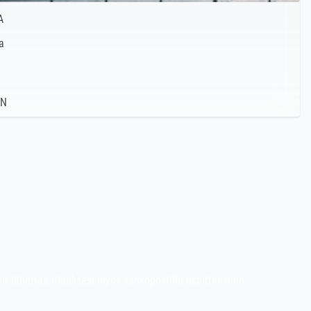
A
a
Voit lähettää tilauksesi myös sähköpostilla osoitteeseen