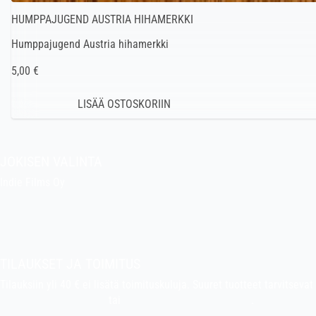
HUMPPAJUGEND AUSTRIA HIHAMERKKI
Humppajugend Austria hihamerkki
5,00 €
JOKISEN VALINTA
Indie Films Oy
indiefilms@indiefilms.fi
Tietoa kaupasta
Pekan puuhakerho
TILAUKSET JA TOIMITUS
Tilauksiin yli 40 € ei lisätä toimituskuluja. Suuret tuotteet tarvitsev
indiefilms@indiefilms.fi
tai
käyttämällä tilauslomaketta
.
Toimitusehd