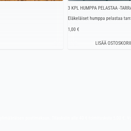
3 KPL HUMPPA PELASTAA -TARR
Eläkeläiset humppa pelastaa tarr
1,00 €
at ylimääräisen postimaksun. Tilauksiin alle 40 € toimituskulu 5,00 €. 
ot
.