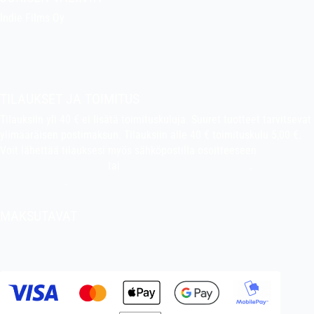
Indie Films Oy
indiefilms@indiefilms.fi
Tietoa kaupasta
Pekan puuhakerho
TILAUKSET JA TOIMITUS
Tilauksiin yli 40 € ei lisätä toimituskuluja. Suuret tuotteet tarvitsevat
ylimääräisen postimaksun. Tilauksiin alle 40 € toimituskulu 5,00 €.
Voit lähettää tilauksesi myös sähköpostilla osoitteeseen
indiefilms@indiefilms.fi
tai
käyttämällä tilauslomaketta
.
Toimitusehdot
.
MAKSUTAVAT
Tilisiirto, pankkikortti (debit), luottokortti (credit), Apple Pay, Google
Pay, MobilePay jne.