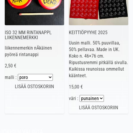
ISO 32 MM RINTANAPPI,
KEITTIÖPYYHE 2025
LIIKENNEMERKKI
Uusin malli. 50% puuvillaa,
liikennemerkin nÄkäinen
50% pellavaa. Made in UK.
pyöreä rintanappi
Koko n. 46×76 cm.
Ripustusremmi pitkällä sivulla.
2,50 €
Kaikissa reunoissa ommellut
käänteet.
malli :
15,00 €
väri :
JOKISEN VALINTA