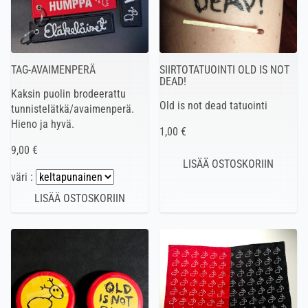
TAG-AVAIMENPERÄ
SIIRTOTATUOINTI OLD IS NOT
DEAD!
Kaksin puolin brodeerattu
Old is not dead tatuointi
tunnistelätkä/avaimenperä.
Hieno ja hyvä.
1,00 €
9,00 €
väri :