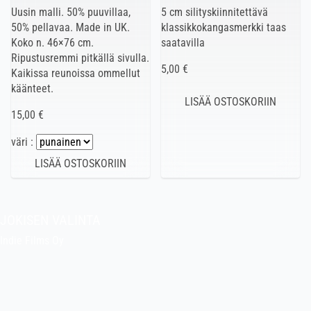
Uusin malli. 50% puuvillaa,
5 cm silityskiinnitettävä
50% pellavaa. Made in UK.
klassikkokangasmerkki taas
Koko n. 46×76 cm.
saatavilla
Ripustusremmi pitkällä sivulla.
5,00 €
Kaikissa reunoissa ommellut
käänteet.
15,00 €
väri :
JOKISEN VALINTA
Indie Films Oy
indiefilms@indiefilms.fi
Tietoa kaupasta
Pekan puuhakerho