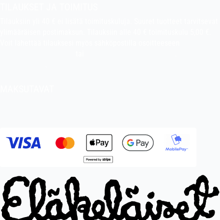
TILAUKSET JA TOIMITUS
Tilauksiin yli 40 € ei lisätä toimituskuluja. Suuret tuotteet tarvitsevat
ylimääräisen postimaksun. Tilauksiin alle 40 € toimituskulu 5,00 €.
Voit lähettää tilauksesi myös sähköpostilla osoitteeseen
indiefilms@indiefilms.fi
tai
käyttämällä tilauslomaketta
.
Toimitusehdot
.
MAKSUTAVAT
Tilisiirto, pankkikortti (debit), luottokortti (credit), Apple Pay, Google
Pay, MobilePay jne.