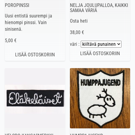
POROPINSSI
NELJA JOULUPALLOA, KAIKKI
SAMAA VÄRIÄ
Uusi entistä suurempi ja
Osta heti
hienompi pinssi. Vain
sinisenä.
38,00 €
5,00 €
väri :