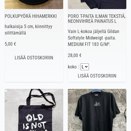
POLKUPYÖRÄ HIHAMERKKI
PORO T-PAITA ILMAN TEKSTIÄ,
NEONVIHREÄ PAINATUS L
halkaisija 5 cm, kiinnittyy
Vain L-kokoa jäljellä Gildan
silittämällä
Softstyle Midweigt -paita.
5,00 €
MEDIUM FIT 183 G/M².
28,00 €
koko :