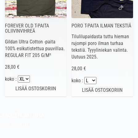
FOREVER OLD T-PAITA
PORO T-PAITA ILMAN TEKSTIÄ
OLIIVINVIHREÄ
Tilulilupaidasta tuttu hieman
Gildan Ultra Cotton -paita
rujompi poro ilman turhaa
100% esikutistettua puuvillaa.
tekstiä. Tyyyliniekan valinta.
REGULAR FIT 205 G/M²
Uutuus 2025.
28,00 €
28,00 €
koko :
koko :
JOKISEN VALINTA
Indie Films Oy
indiefilms@indiefilms.fi
Tietoa kaupasta