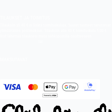
Pekan puuhakerho
TILAUKSET JA TOIMITUS
Tilauksiin yli 40 € ei lisätä toimituskuluja. Suuret tuotteet tarvitsevat
ylimääräisen postimaksun. Tilauksiin alle 40 € toimituskulu 5,00 €.
Voit lähettää tilauksesi myös sähköpostilla osoitteeseen
indiefilms@indiefilms.fi
tai
käyttämällä tilauslomaketta
.
Toimitusehdot
.
MAKSUTAVAT
Tilisiirto, pankkikortti (debit), luottokortti (credit), Apple Pay, Google
Pay, MobilePay jne.