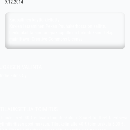
9.12.2014
Kaupallinen käyttö kielletty
Kuvien lataaminen Pekan Puuhakerhosta on sallittu
henkilökohtaisiin tai epäkaupallisiin tarkoituksiin. Tekijä
mainittava.
Creative Commons License
JOKISEN VALINTA
Indie Films Oy
indiefilms@indiefilms.fi
Tietoa kaupasta
Pekan puuhakerho
TILAUKSET JA TOIMITUS
Tilauksiin yli 40 € ei lisätä toimituskuluja. Suuret tuotteet tarvitsevat
ylimääräisen postimaksun. Tilauksiin alle 40 € toimituskulu 5,00 €.