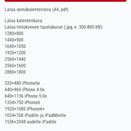
Lataa seinäkalenterisivu
(A4, pdf)
Lataa kalenterikuva.
Lataa tietokoneen taustakuvat (.jpg, n. 300-800 KB):
1280×800
1440×900
1640×1050
1920×1200
2560×1440
2560×1600
2880×1800
320×480
iPhonelle
640×960
iPhone 4:lle
640×1136
iPhone 5:lle
1334×750
iPhone6
1920×1080
iPhone6+
1024×768
iPadille ja iPadMinille
1536×2048
uudelle iPadille