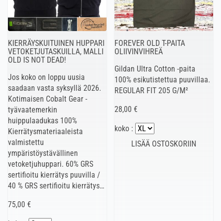
KIERRÄYSKUITUINEN HUPPARI
FOREVER OLD T-PAITA
VETOKETJUTASKUILLA, MALLI
OLIIVINVIHREÄ
OLD IS NOT DEAD!
Gildan Ultra Cotton -paita
Jos koko on loppu uusia
100% esikutistettua puuvillaa.
saadaan vasta syksyllä 2026.
REGULAR FIT 205 G/M²
Kotimaisen Cobalt Gear -
28,00 €
tyävaatemerkin
huippulaadukas 100%
koko :
Kierrätysmateriaaleista
valmistettu
ympäristöystävällinen
vetoketjuhuppari. 60% GRS
sertifioitu kierrätys puuvilla /
40 % GRS sertifioitu kierrätys…
75,00 €