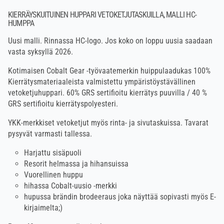
KIERRÄYSKUITUINEN HUPPARI VETOKETJUTASKUILLA, MALLI HC-
HUMPPA
Uusi malli. Rinnassa HC-logo. Jos koko on loppu uusia saadaan
vasta syksyllä 2026.
Kotimaisen Cobalt Gear -työvaatemerkin huippulaadukas 100%
Kierrätysmateriaaleista valmistettu ympäristöystävällinen
vetoketjuhuppari. 60% GRS sertifioitu kierrätys puuvilla / 40 %
GRS sertifioitu kierrätyspolyesteri.
YKK-merkkiset vetoketjut myös rinta- ja sivutaskuissa. Tavarat
pysyvät varmasti tallessa.
Harjattu sisäpuoli
Resorit helmassa ja hihansuissa
Vuorellinen huppu
hihassa Cobalt-uusio -merkki
hupussa brändin brodeeraus joka näyttää sopivasti myös E-
kirjaimelta;)