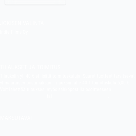
JOKISEN VALINTA
Indie Films Oy
indiefilms@indiefilms.fi
Tietoa kaupasta
Pekan puuhakerho
TILAUKSET JA TOIMITUS
Tilauksiin yli 40 € ei lisätä toimituskuluja. Suuret tuotteet tarvitsevat
ylimääräisen postimaksun. Tilauksiin alle 40 € toimituskulu 5,00 €.
Voit lähettää tilauksesi myös sähköpostilla osoitteeseen
indiefilms@indiefilms.fi
tai
käyttämällä tilauslomaketta
.
Toimitusehdot
.
MAKSUTAVAT
Tilisiirto, pankkikortti (debit), luottokortti (credit), Apple Pay, Google
Pay, MobilePay jne.