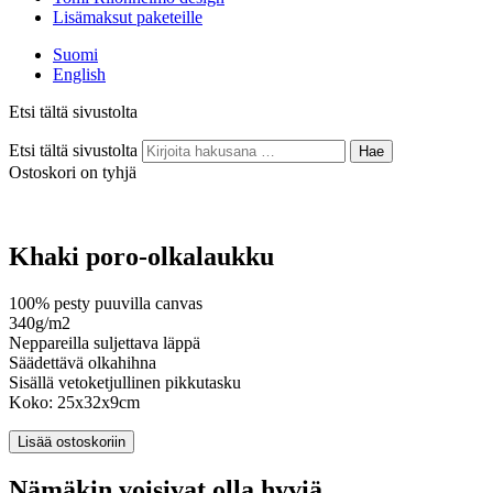
Lisämaksut paketeille
Suomi
English
Etsi tältä sivustolta
Etsi tältä sivustolta
Hae
Ostoskori on tyhjä
Khaki poro-olkalaukku
100% pesty puuvilla canvas
340g/m2
Neppareilla suljettava läppä
Säädettävä olkahihna
Sisällä vetoketjullinen pikkutasku
Koko: 25x32x9cm
Nämäkin voisivat olla hyviä…