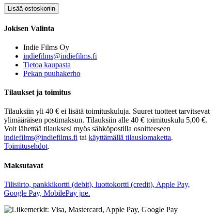
Jokisen Valinta
Indie Films Oy
indiefilms@indiefilms.fi
Tietoa kaupasta
Pekan puuhakerho
Tilaukset ja toimitus
Tilauksiin yli 40 € ei lisätä toimituskuluja. Suuret tuotteet tarvitsevat
ylimääräisen postimaksun. Tilauksiin alle 40 € toimituskulu 5,00 €.
Voit lähettää tilauksesi myös sähköpostilla osoitteeseen
indiefilms@indiefilms.fi
tai
käyttämällä tilauslomaketta
.
Toimitusehdot
.
Maksutavat
Tilisiirto, pankkikortti (debit), luottokortti (credit), Apple Pay,
Google Pay, MobilePay jne.