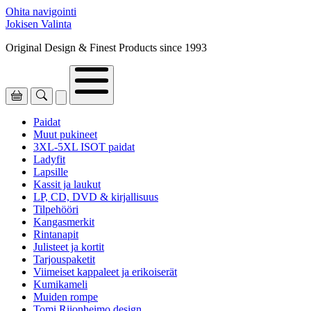
Ohita navigointi
Jokisen Valinta
Original Design & Finest Products since 1993
Paidat
Muut pukineet
3XL-5XL ISOT paidat
Ladyfit
Lapsille
Kassit ja laukut
LP, CD, DVD & kirjallisuus
Tilpehööri
Kangasmerkit
Rintanapit
Julisteet ja kortit
Tarjouspaketit
Viimeiset kappaleet ja erikoiserät
Kumikameli
Muiden rompe
Tomi Riionheimo design