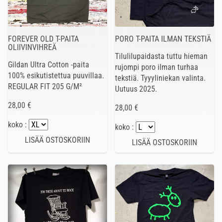
FOREVER OLD T-PAITA
PORO T-PAITA ILMAN TEKSTIÄ
OLIIVINVIHREÄ
Tilulilupaidasta tuttu hieman
Gildan Ultra Cotton -paita
rujompi poro ilman turhaa
100% esikutistettua puuvillaa.
tekstiä. Tyyyliniekan valinta.
REGULAR FIT 205 G/M²
Uutuus 2025.
28,00 €
28,00 €
koko :
koko :