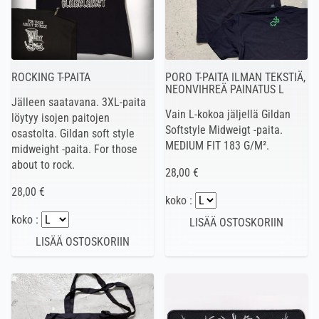
ROCKING T-PAITA
PORO T-PAITA ILMAN TEKSTIÄ,
NEONVIHREÄ PAINATUS L
Jälleen saatavana. 3XL-paita
Vain L-kokoa jäljellä Gildan
löytyy isojen paitojen
Softstyle Midweigt -paita.
osastolta. Gildan soft style
MEDIUM FIT 183 G/M².
midweight -paita. For those
about to rock.
28,00 €
28,00 €
koko :
koko :