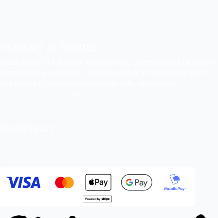
indiefilms@indiefilms.fi
Tietoa kaupasta
Pekan puuhakerho
TILAUKSET JA TOIMITUS
Tilauksiin yli 40 € ei lisätä toimituskuluja. Suuret tuotteet tarvitsevat
ylimääräisen postimaksun. Tilauksiin alle 40 € toimituskulu 5,00 €.
Voit lähettää tilauksesi myös sähköpostilla osoitteeseen
indiefilms@indiefilms.fi
tai
käyttämällä tilauslomaketta
.
Toimitusehdot
.
MAKSUTAVAT
Tilisiirto, pankkikortti (debit), luottokortti (credit), Apple Pay, Google
Pay, MobilePay jne.