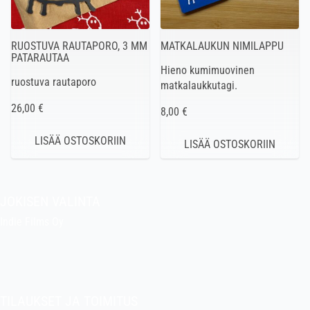
RUOSTUVA RAUTAPORO, 3 MM
MATKALAUKUN NIMILAPPU
PATARAUTAA
Hieno kumimuovinen
ruostuva rautaporo
matkalaukkutagi.
26,00 €
8,00 €
JOKISEN VALINTA
Indie Films Oy
indiefilms@indiefilms.fi
Tietoa kaupasta
Pekan puuhakerho
TILAUKSET JA TOIMITUS