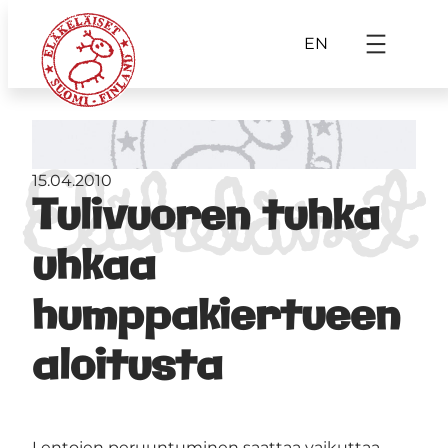
EN
15.04.2010
Tulivuoren tuhka
uhkaa
humppakiertueen
aloitusta
Lentojen peruuntuminen saattaa vaikuttaa