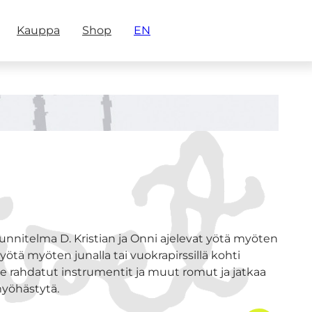
Kauppa
Shop
EN
nnitelma D. Kristian ja Onni ajelevat yötä myöten
ötä myöten junalla tai vuokrapirssillä kohti
e rahdatut instrumentit ja muut romut ja jatkaa
myöhästytä.