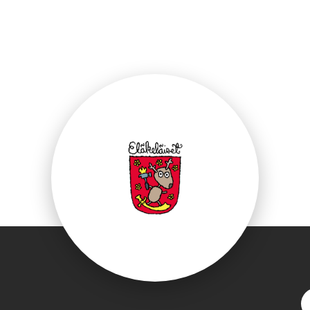
ebook.com/Elakelai
S