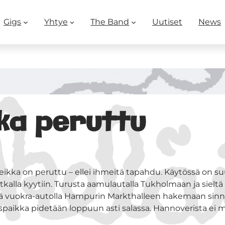
Gigs
Yhtye
The Band
Uutiset
News
ka peruttu
kka on peruttu – ellei ihmeitä tapahdu. Käytössä on suu
kalla kyytiin. Turusta aamulautalla Tukholmaan ja sieltä y
stä vuokra-autolla Hampurin Markthalleen hakemaan sinn
spaikka pidetään loppuun asti salassa. Hannoverista ei 