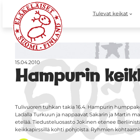
Tulevat keikat
15.04.2010
Hampurin keik
Tulivuoren tuhkan takia 16.4. Hampurin humppakei
Ladalla Turkuun ja nappaavat Sakarin ja Martin mat
etelää. Tiedusteluosasto Jokinen etenee Berliini
keikkapirssillä kohti pohjoista. Ryhmien kohtaami