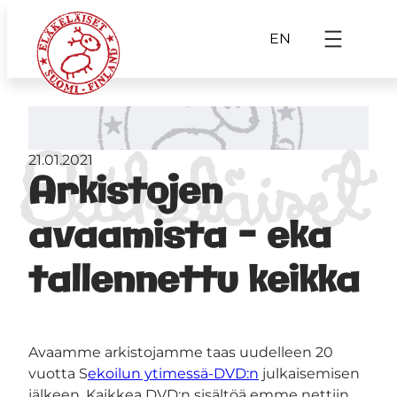
EN
21.01.2021
Arkistojen
avaamista – eka
tallennettu keikka
Avaamme arkistojamme taas uudelleen 20
vuotta S
ekoilun ytimessä-DVD:n
julkaisemisen
jälkeen. Kaikkea DVD:n sisältöä emme nettiin