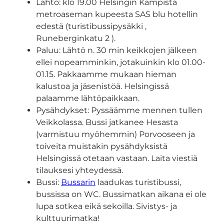
Lähtö: klo 19.00 Helsingin Kampista
metroaseman kupeesta SAS blu hotellin
edestä (turistibussipysäkki ,
Runeberginkatu 2 ).
Paluu: Lähtö n. 30 min keikkojen jälkeen
ellei nopeamminkin, jotakuinkin klo 01.00-
01.15. Pakkaamme mukaan hieman
kalustoa ja jäsenistöä. Helsingissä
palaamme lähtöpaikkaan.
Pysähdykset: Pyssäämme mennen tullen
Veikkolassa. Bussi jatkanee Hesasta
(varmistuu myöhemmin) Porvooseen ja
toiveita muistakin pysähdyksistä
Helsingissä otetaan vastaan. Laita viestiä
tilauksesi yhteydessä.
Bussi:
Bussarin
laadukas turistibussi,
bussissa on WC. Bussimatkan aikana ei ole
lupa sotkea eikä sekoilla. Sivistys- ja
kulttuurimatka!