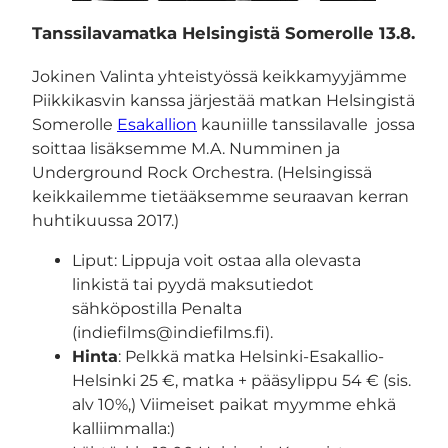
Tanssilavamatka Helsingistä Somerolle 13.8.
Jokinen Valinta yhteistyössä keikkamyyjämme
Piikkikasvin kanssa järjestää matkan Helsingistä
Somerolle
Esakallion
kauniille tanssilavalle jossa
soittaa lisäksemme M.A. Numminen ja
Underground Rock Orchestra. (Helsingissä
keikkailemme tietääksemme seuraavan kerran
huhtikuussa 2017.)
Liput: Lippuja voit ostaa alla olevasta
linkistä tai pyydä maksutiedot
sähköpostilla Penalta
(indiefilms@indiefilms.fi).
Hinta
: Pelkkä matka Helsinki-Esakallio-
Helsinki 25 €, matka + pääsylippu 54 € (sis.
alv 10%,) Viimeiset paikat myymme ehkä
kalliimmalla:)