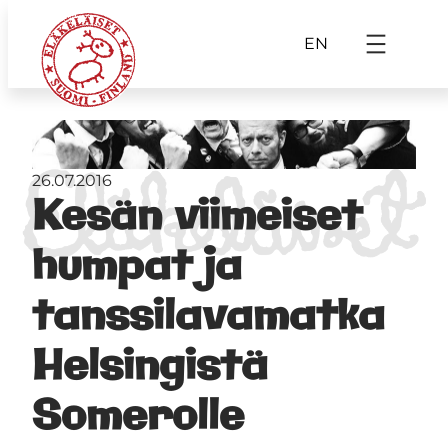
EN
26.07.2016
Kesän viimeiset
humpat ja
tanssilavamatka
Helsingistä
Somerolle