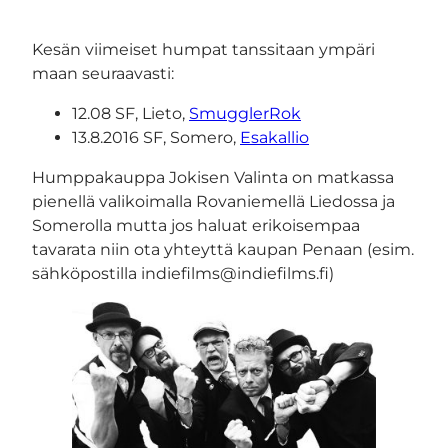
Kesän viimeiset humpat tanssitaan ympäri
maan seuraavasti:
12.08 SF, Lieto,
SmugglerRok
13.8.2016 SF, Somero,
Esakallio
Humppakauppa Jokisen Valinta on matkassa
pienellä valikoimalla Rovaniemellä Liedossa ja
Somerolla mutta jos haluat erikoisempaa
tavarata niin ota yhteyttä kaupan Penaan (esim.
sähköpostilla indiefilms@indiefilms.fi)