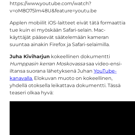
https://www.youtube.com/watch?
v=oM8O75lm48U&feature=youtu.be
Applen mobiilit iOS-laitteet eivät tätä formaattia
tue kuin ei myöskään Safari-selain. Mac-
käyttäjät pääsevät säätelemään kameran
suuntaa ainakin Firefox ja Safari-selaimilla.
Juha Kiviharjun
kokeellinen dokumentti
Humppasin kerran Moskovassa
saa video-ensi-
iltansa suorana lähetyksenä Juhan
YouTube-
kanavalla.
Elokuvan muoto on kokeellinen,
yhdellä otoksella leikattava dokumentti. Tässä
teaseri olkaa hyvä: