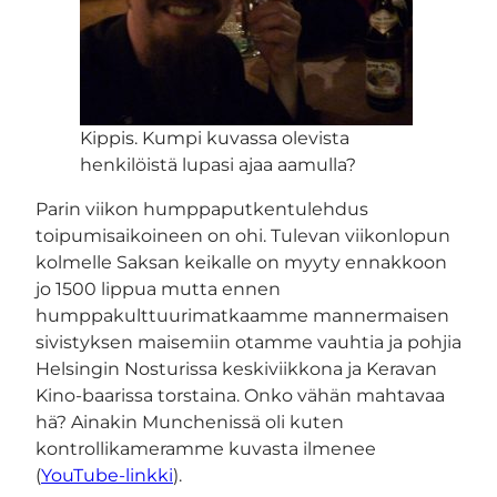
Kippis. Kumpi kuvassa olevista
henkilöistä lupasi ajaa aamulla?
Parin viikon humppaputkentulehdus
toipumisaikoineen on ohi. Tulevan viikonlopun
kolmelle Saksan keikalle on myyty ennakkoon
jo 1500 lippua mutta ennen
humppakulttuurimatkaamme mannermaisen
sivistyksen maisemiin otamme vauhtia ja pohjia
Helsingin Nosturissa keskiviikkona ja Keravan
Kino-baarissa torstaina. Onko vähän mahtavaa
hä? Ainakin Munchenissä oli kuten
kontrollikameramme kuvasta ilmenee
(
YouTube-linkki
).