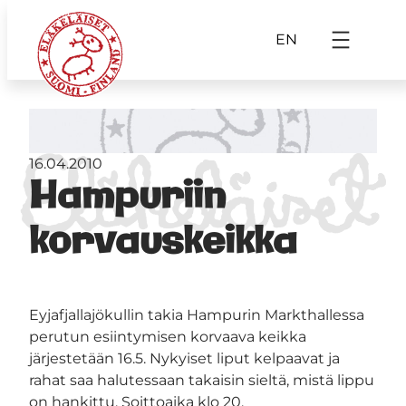
EN
16.04.2010
Hampuriin
korvauskeikka
Eyjafjallajökullin takia Hampurin Markthallessa
perutun esiintymisen korvaava keikka
järjestetään 16.5. Nykyiset liput kelpaavat ja
rahat saa halutessaan takaisin sieltä, mistä lippu
on hankittu. Soittoaika klo 20.