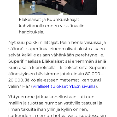
Eläkeläiset ja Kuunkuiskaajat
kahvitauolla ennen viisufinaalin
harjoituksia.
Nyt suu poikki nillittäjät. Pelin henki viisuissa ja
säännöt superfinaaleineen olivat alusta alkaen
selvät kaikille asiaan vähänkään perehtyneille.
Superifinaalissa Eläkeläiset sai enemmän ääniä
kuin ekalla kierroksella – kiitokset siitä. Superin
äänestyksen hävisimme jotakuinkin 80 000 –
20 000. Jäikö ala-asteen matematiikan tunti
väliin? Hä? (
Viralliset tulokset YLE:n sivuilla
).
Yhtyeemme jatkaa kohellustaan tuttuun
malliin ja tuottaa humpan ystäville taatusti ja
ilman takuita ihan yllin ja kyllin onnen,
surkeuden ja riemun hetkiä vastaisuudessakin