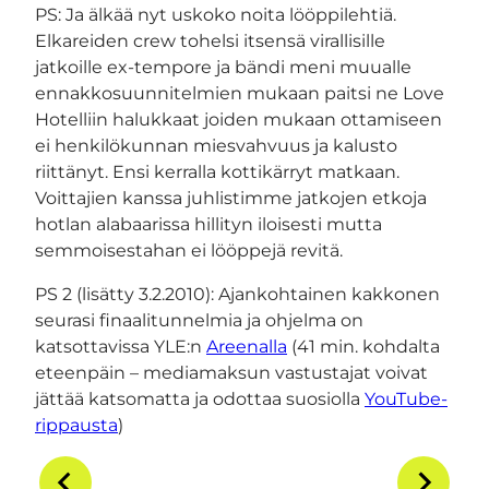
PS: Ja älkää nyt uskoko noita lööppilehtiä.
Elkareiden crew tohelsi itsensä virallisille
jatkoille ex-tempore ja bändi meni muualle
ennakkosuunnitelmien mukaan paitsi ne Love
Hotelliin halukkaat joiden mukaan ottamiseen
ei henkilökunnan miesvahvuus ja kalusto
riittänyt. Ensi kerralla kottikärryt matkaan.
Voittajien kanssa juhlistimme jatkojen etkoja
hotlan alabaarissa hillityn iloisesti mutta
semmoisestahan ei lööppejä revitä.
PS 2 (lisätty 3.2.2010): Ajankohtainen kakkonen
seurasi finaalitunnelmia ja ohjelma on
katsottavissa YLE:n
Areenalla
(41 min. kohdalta
eteenpäin – mediamaksun vastustajat voivat
jättää katsomatta ja odottaa suosiolla
YouTube-
rippausta
)