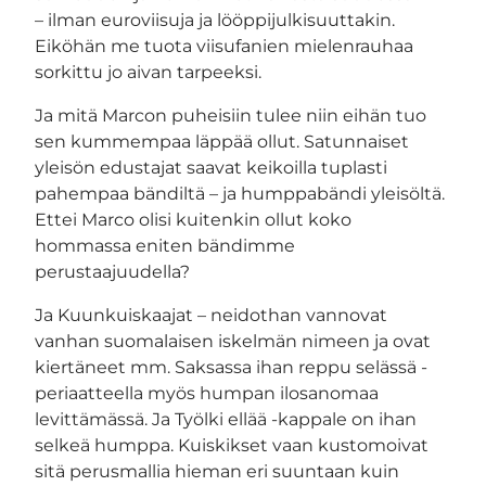
– ilman euroviisuja ja lööppijulkisuuttakin.
Eiköhän me tuota viisufanien mielenrauhaa
sorkittu jo aivan tarpeeksi.
Ja mitä Marcon puheisiin tulee niin eihän tuo
sen kummempaa läppää ollut. Satunnaiset
yleisön edustajat saavat keikoilla tuplasti
pahempaa bändiltä – ja humppabändi yleisöltä.
Ettei Marco olisi kuitenkin ollut koko
hommassa eniten bändimme
perustaajuudella?
Ja Kuunkuiskaajat – neidothan vannovat
vanhan suomalaisen iskelmän nimeen ja ovat
kiertäneet mm. Saksassa ihan reppu selässä -
periaatteella myös humpan ilosanomaa
levittämässä. Ja Työlki ellää -kappale on ihan
selkeä humppa. Kuiskikset vaan kustomoivat
sitä perusmallia hieman eri suuntaan kuin