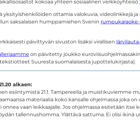
kallisosastot kokoaa yhteen sosiaalinen verkkoyhteisö
äviä yksityishenkilöiden ottamia valokuvia, videolinkke
 hullun saksalaisen humppamiehen Svenin
rumpukaraoke-
aisesti päivittyvän sivuston lisäksi virallisen
lärvilauta
lleriaamme
on päivitetty joukko euroviisuohjelmassaki
tekstiotteet Suuresta suomalaisesta jupottelukirjasta).
21.20 alkaen:
yeen esiintymistä 21.1. Tampereella ja muistikuviemme mu
amaansa materiaalia koko kansalle ohjelmassa joka on otsi
eli onnea vaan leikkaajalle. Jos ohjelmassa esitetään its
ipöydän tallennushomma. Ylättävä sattuma. Ei olisi ikin