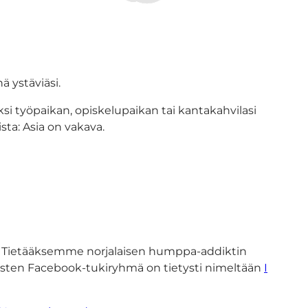
 ystäviäsi.
iksi työpaikan, opiskelupaikan tai kantakahvilasi
sta: Asia on vakava.
a. Tietääksemme norjalaisen humppa-addiktin
isten Facebook-tukiryhmä on tietysti nimeltään
I