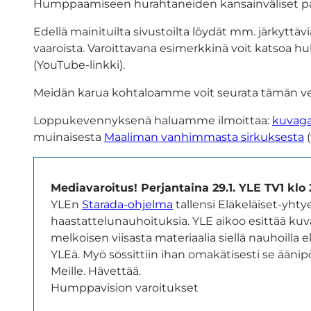
Humppaamiseen hurahtaneiden kansainväliset pai
Edellä mainituilta sivustoilta löydät mm. järkytt
vaaroista. Varoittavana esimerkkinä voit katsoa
(YouTube-linkki).
Meidän karua kohtaloamme voit seurata tämän verkk
Loppukevennyksenä haluamme ilmoittaa:
kuvaga
muinaisesta
Maaliman vanhimmasta sirkuksesta
(
Mediavaroitus! Perjantaina 29.1. YLE TV1 klo 
YLEn
Starada-ohjelma
tallensi Eläkeläiset-yht
haastattelunauhoituksia. YLE aikoo esittää kuva
melkoisen viisasta materiaalia siellä nauhoilla 
YLEä. Myö sössittiin ihan omakätisesti se ään
Meille. Hävettää.
Humppavision varoitukset