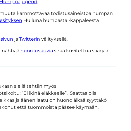
Humppajugend
.
jä ja muuta kammottavaa todistusaineistoa humpan
esityksen
Hulluna humpasta -kappaleesta
-sivun
ja
Twitterin
välityksellä.
n nähtyjä
nuoruuskuvia
sekä kuvitettua saagaa
kaan siellä tehtiin myös
koitu: ”Ei ikinä eläkkeelle”. Saattaa olla
e keikkaa ja äänen laatu on huono älkää syyttäkö
ä uskonut että tuommoista pääsee käymään.