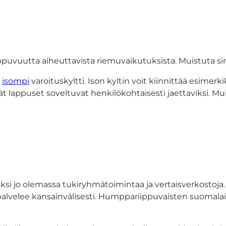
vuutta aiheuttavista riemuvaikutuksista. Muistuta sinä
i
isompi
varoituskyltti. Ison kyltin voit kiinnittää esimerk
t lappuset soveltuvat henkilökohtaisesti jaettaviksi. Mui
ksi jo olemassa tukiryhmätoimintaa ja vertaisverkostoj
alvelee kansainvälisesti. Humppariippuvaisten suomala