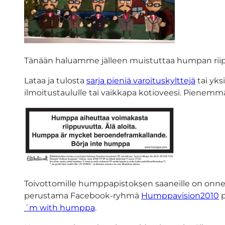
Tänään haluamme jälleen muistuttaa humpan riippu
Lataa ja tulosta
sarja pieniä varoituskylttejä
tai yks
ilmoitustaululle tai vaikkapa kotioveesi. Pienemmä
Toivottomille humppapistoksen saaneille on onne
perustama Facebook-ryhmä
Humppavision2010
p
´m with humppa
.