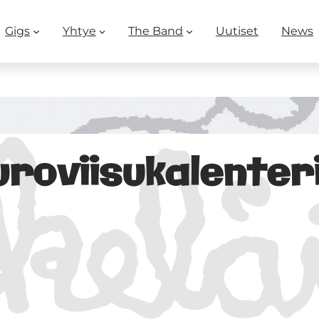
Gigs
Yhtye
The Band
Uutiset
News
uroviisukalenter