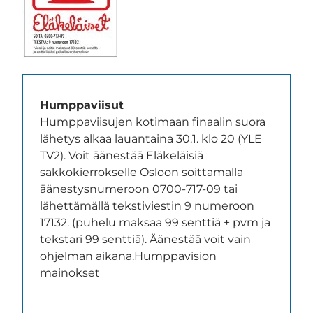
Humppaviisut
Humppaviisujen kotimaan finaalin suora
lähetys alkaa lauantaina 30.1. klo 20 (YLE
TV2). Voit äänestää Eläkeläisiä
sakkokierrokselle Osloon soittamalla
äänestysnumeroon 0700-717-09 tai
lähettämällä tekstiviestin 9 numeroon
17132. (puhelu maksaa 99 senttiä + pvm ja
tekstari 99 senttiä). Äänestää voit vain
ohjelman aikana.
Humppavision
mainokset