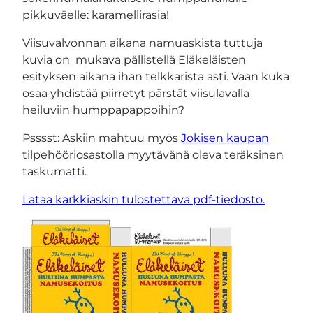
pikkuväelle: karamellirasia!
Viisuvalvonnan aikana namuaskista tuttuja
kuvia on mukava pällistellä Eläkeläisten
esityksen aikana ihan telkkarista asti. Vaan kuka
osaa yhdistää piirretyt pärstät viisulavalla
heiluviin humppapappoihin?
Psssst: Askiin mahtuu myös
Jokisen kaupan
tilpehööriosastolla myytävänä oleva teräksinen
taskumatti.
Lataa karkkiaskin tulostettava pdf-tiedosto.