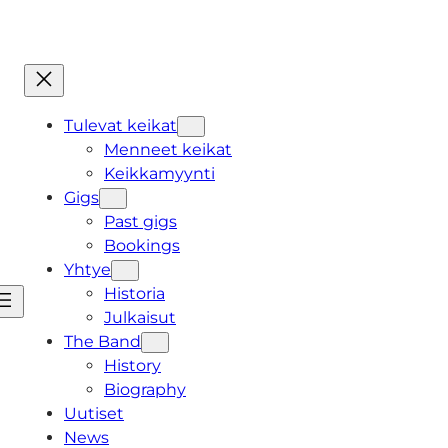
Tulevat keikat
Menneet keikat
Keikkamyynti
Gigs
Past gigs
Bookings
Yhtye
Historia
Julkaisut
The Band
History
Biography
Uutiset
News