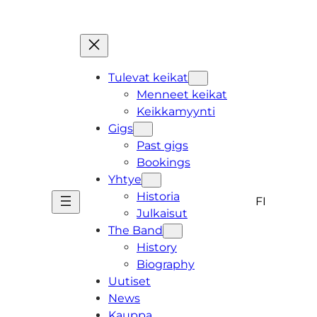
Skip
to
content
Tulevat keikat
Menneet keikat
Keikkamyynti
Gigs
Past gigs
Bookings
Yhtye
Historia
FI
Julkaisut
The Band
History
Biography
Uutiset
News
Kauppa