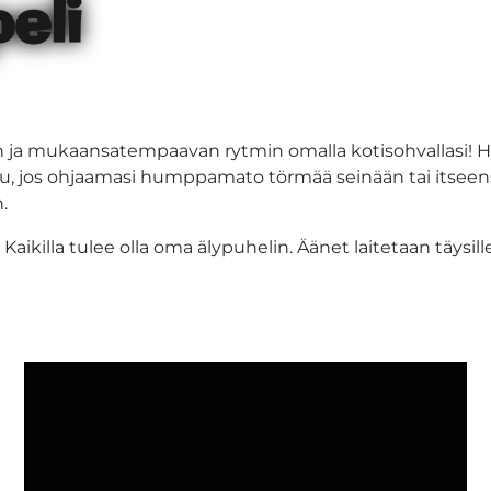
eli
ja mukaansatempaavan rytmin omalla kotisohvallasi! H
, jos ohjaamasi humppamato törmää seinään tai itseensä
.
aikilla tulee olla oma älypuhelin. Äänet laitetaan täysille