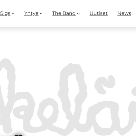
Gigs
Yhtye
The Band
Uutiset
News