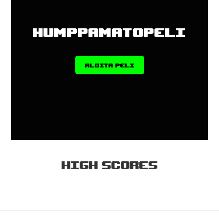
Humppamatopeli
Aloita peli
High Scores