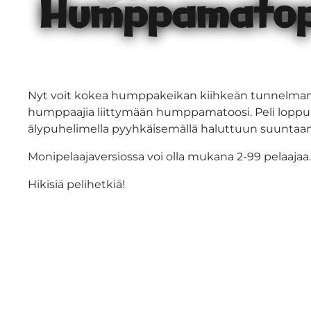
Humppamato­p
Nyt voit kokea humppakeikan kiihkeän tunnelman 
humppaajia liittymään humppamatoosi. Peli loppuu
älypuhelimella pyyhkäisemällä haluttuun suuntaan
Monipelaajaversiossa voi olla mukana 2-99 pelaajaa. K
Hikisiä pelihetkiä!