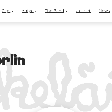
Gigs
Yhtye
The Band
Uutiset
News
rlin