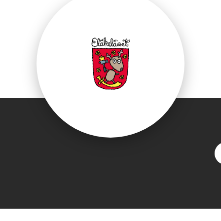
ebook.com/Elakelai
S