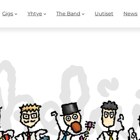
Gigs
Yhtye
The Band
Uutiset
News