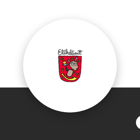
ebook.com/Elakelai
S