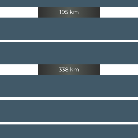
195 km
338 km