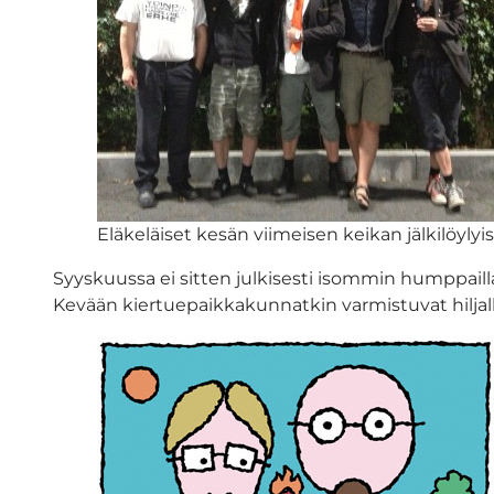
Eläkeläiset kesän viimeisen keikan jälkilöylyis
Syyskuussa ei sitten julkisesti isommin humppail
Kevään kiertuepaikkakunnatkin varmistuvat hiljall