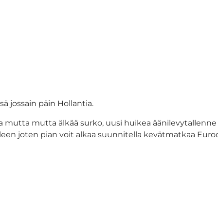
sä jossain päin Hollantia.
la mutta mutta älkää surko, uusi huikea äänilevytallenn
een joten pian voit alkaa suunnitella kevätmatkaa Euroo