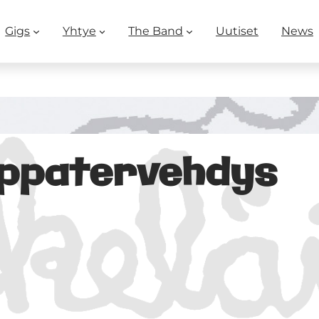
Gigs
Yhtye
The Band
Uutiset
News
ppatervehdys