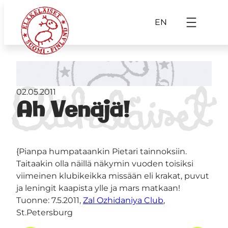
EN
02.05.2011
Ah Venäjä!
{Pianpa humpataankin Pietari tainnoksiin.
Taitaakin olla näillä näkymin vuoden toisiksi
viimeinen klubikeikka missään eli krakat, puvut
ja leningit kaapista ylle ja mars matkaan!
Tuonne: 7.5.2011,
Zal Ozhidaniya Club
,
St.Petersburg