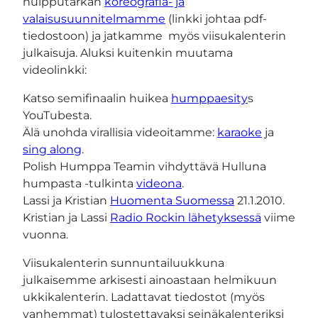
huipputarkan
koreografia- ja
valaisusuunnitelmamme
(linkki johtaa pdf-
tiedostoon) ja jatkamme myös viisukalenterin
julkaisuja. Aluksi kuitenkin muutama
videolinkki:
Katso semifinaalin huikea
humppaesity
s
YouTubesta.
Älä unohda virallisia videoitamme:
karaoke
ja
sing along
.
Polish Humppa Teamin vihdyttävä Hulluna
humpasta -tulkinta
videona
.
Lassi ja Kristian
Huomenta Suomessa
21.1.2010.
Kristian ja Lassi
Radio Rockin lähetyksessä
viime
vuonna.
Viisukalenterin sunnuntailuukkuna
julkaisemme arkisesti ainoastaan helmikuun
ukkikalenterin. Ladattavat tiedostot (myös
vanhemmat) tulostettavaksi seinäkalenteriksi