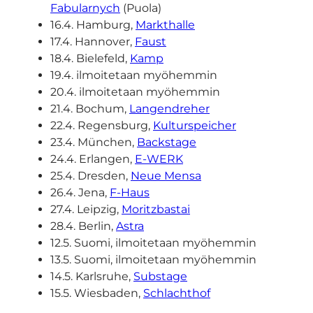
Fabularnych
(Puola)
16.4. Hamburg,
Markthalle
17.4. Hannover,
Faust
18.4. Bielefeld,
Kamp
19.4. ilmoitetaan myöhemmin
20.4. ilmoitetaan myöhemmin
21.4. Bochum,
Langendreher
22.4. Regensburg,
Kulturspeicher
23.4. München,
Backstage
24.4. Erlangen,
E-WERK
25.4. Dresden,
Neue Mensa
26.4. Jena,
F-Haus
27.4. Leipzig,
Moritzbastai
28.4. Berlin,
Astra
12.5. Suomi, ilmoitetaan myöhemmin
13.5. Suomi, ilmoitetaan myöhemmin
14.5. Karlsruhe,
Substage
15.5. Wiesbaden,
Schlachthof