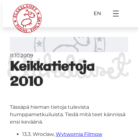
EN
11.10.2009
Keikkatietoja
2010
Tässäpä hieman tietoja tulevista
humppametkuiluista. Tiedä mitä teet kännissä
ensi keväänä.
13.3. Wroclaw,
Wytwornia Filmow