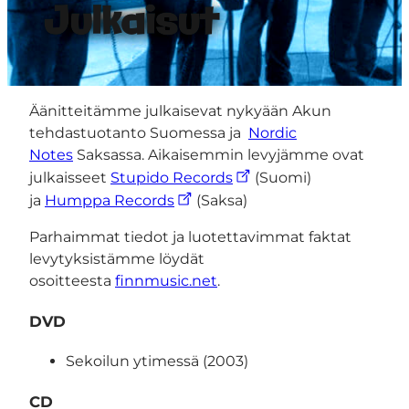
Julkaisut
Äänitteitämme julkaisevat nykyään Akun
tehdastuotanto Suomessa ja
Nordic
Notes
Saksassa. Aikaisemmin levyjämme ovat
julkaisseet
Stupido Records
(Suomi)
ja
Humppa Records
(Saksa)
Parhaimmat tiedot ja luotettavimmat faktat
levytyksistämme löydät
osoitteesta
finnmusic.net
.
DVD
Sekoilun ytimessä (2003)
CD