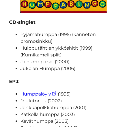
CD-singlet
Pyjamahumppa (1995) (kanneton
promosinkku)
Huipputähtien ykköshitit (1999)
(Kumikameli split)
Ja humppa soi (2000)
Jukolan Humppa (2006)
EP:t
Humppalöyly
(1995)
Joulutorttu (2002)
Jenkkapolkkahumppa (2001)
Katkolla humppa (2003)
Keväthumppa (2003)