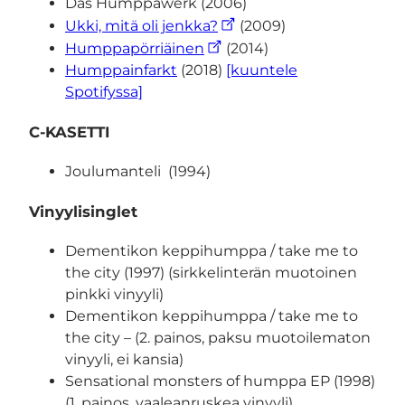
Das Humppawerk (2006)
Ukki, mitä oli jenkka?
(2009)
Humppapörriäinen
(2014)
Humppainfarkt
(2018)
[kuuntele
Spotifyssa]
C-KASETTI
Joulumanteli (1994)
Vinyylisinglet
Dementikon keppihumppa / take me to
the city (1997) (sirkkelinterän muotoinen
pinkki vinyyli)
Dementikon keppihumppa / take me to
the city – (2. painos, paksu muotoilematon
vinyyli, ei kansia)
Sensational monsters of humppa EP (1998)
(1. painos, vaaleanruskea vinyyli)