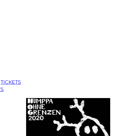
t
TICKETS
TS