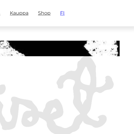
s
Kauppa
Shop
FI