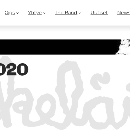
Gigs
Yhtye
The Band
Uutiset
New
2020