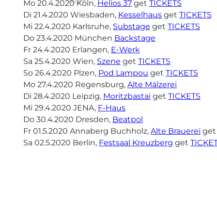
Mo 20.4.2020 Köln,
Helios 37
get
TICKETS
Di 21.4.2020 Wiesbaden,
Kesselhaus
get
TICKETS
Mi 22.4.2020 Karlsruhe,
Substage
get
TICKETS
Do 23.4.2020 München
Backstage
Fr 24.4.2020 Erlangen,
E-Werk
Sa 25.4.2020 Wien,
Szene
get
TICKETS
So 26.4.2020 Plzen,
Pod Lampou
get
TICKETS
Mo 27.4.2020 Regensburg,
Alte Mälzerei
Di 28.4.2020 Leipzig,
Moritzbastai
get
TICKETS
Mi 29.4.2020 JENA,
F-Haus
Do 30.4.2020 Dresden,
Beatpol
Fr 01.5.2020 Annaberg Buchholz,
Alte Brauerei
ge
Sa 02.5.2020 Berlin,
Festsaal Kreuzberg
get
TICKE