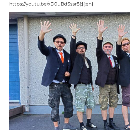
https://youtu.be/xD0uBdSssr8{:}{:en}