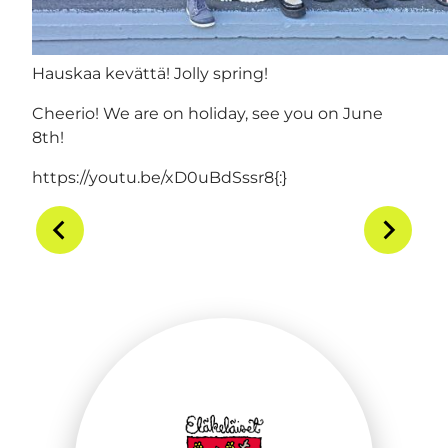
Hauskaa kevättä! Jolly spring!
Cheerio! We are on holiday, see you on June
8th!
https://youtu.be/xD0uBdSssr8{:}