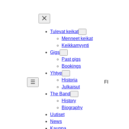
Skip
to
content
Tulevat keikat
Menneet keikat
Keikkamyynti
Gigs
Past gigs
Bookings
Yhtye
Historia
FI
Julkaisut
The Band
History
Biography
Uutiset
News
Kauppa