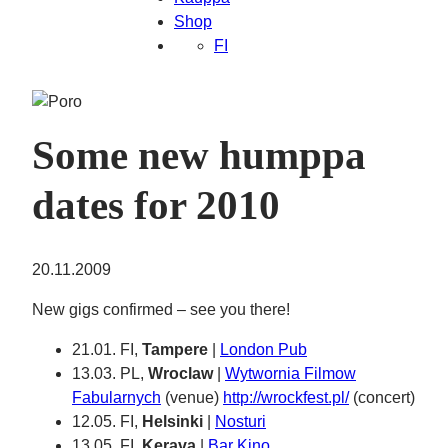
Shop
FI
Some new humppa
dates for 2010
20.11.2009
New gigs confirmed – see you there!
21.01. FI,
Tampere
|
London Pub
13.03. PL,
Wroclaw
|
Wytwornia Filmow
Fabularnych
(venue)
http://wrockfest.pl/
(concert)
12.05. FI,
Helsinki
|
Nosturi
13.05. FI,
Kerava
|
Bar Kino