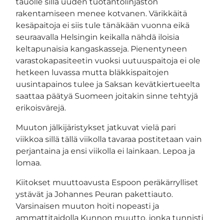
tauolle sillä uuden tuotantolinjaston
rakentamiseen menee kotvanen. Värikkäitä
kesäpaitoja ei siis tule tänäkään vuonna eikä
seuraavalla Helsingin keikalla nähdä iloisia
keltapunaisia kangaskasseja. Pienentyneen
varastokapasiteetin vuoksi uutuuspaitoja ei ole
hetkeen luvassa mutta bläkkispaitojen
uusintapainos tulee ja Saksan kevätkiertueelta
saattaa päätyä Suomeen joitakin sinne tehtyjä
erikoisvärejä.
Muuton jälkijäristykset jatkuvat vielä pari
viikkoa sillä tällä viikolla tavaraa postitetaan vain
perjantaina ja ensi viikolla ei lainkaan. Lepoa ja
lomaa.
Kiitokset muuttoavusta Espoon peräkärrylliset
ystävät ja Johannes Peuran pakettiauto.
Varsinaisen muuton hoiti nopeasti ja
ammattitaidolla Kunnon muutto, jonka tunnisti