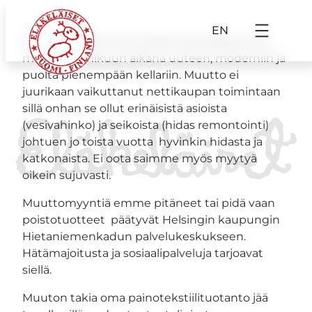
EN
Nettikauppamme ja oheistuotevarastomme
muutti helmikuun aikana uuteen, moderniin ja
puolta pienempään kellariin. Muutto ei
juurikaan vaikuttanut nettikaupan toimintaan
sillä onhan se ollut erinäisistä asioista
(vesivahinko) ja seikoista (hidas remontointi)
johtuen jo toista vuotta hyvinkin hidasta ja
katkonaista. Ei oota saimme myös myytyä
oikein sujuvasti.
Muuttomyyntiä emme pitäneet tai pidä vaan
poistotuotteet päätyvät Helsingin kaupungin
Hietaniemenkadun palvelukeskukseen.
Hätämajoitusta ja sosiaalipalveluja tarjoavat
siellä.
Muuton takia oma painotekstiilituotanto jää