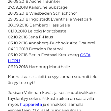
26.09.2018 Aachen Bunker
27.09.2018 Karlsruhe Substage
28.09.2018 Wiesbaden Schlachthof
29.09.2018 Ingolstadt Eventhalle Westpark
30.09.2018 Bamberg Hass Sääle
01.10.2018 Leipzig Moritzbastei
02.10.2018 Jena F-Haus
03.10.2018 Annaberg-Buchholz Alte Brauerei
04.10.2018 Dresden Beatpol
05.10.2018 Berlin Festsaal Kreuzberg
OSTA
LIPPU
06.10.2018 Hamburg Markthalle
Kannattaa siis aloittaa syysloman suunnittelu
än yy tee nyt!
Jokisen Valinnan kevät ja kesämuotivalikoima
täydentyy sekin. Pitkästä aikaa on saatavilla
myös
huppareita
ja ennakkotilaamalla
viimeistään 22.4. saat hupparisi ilman