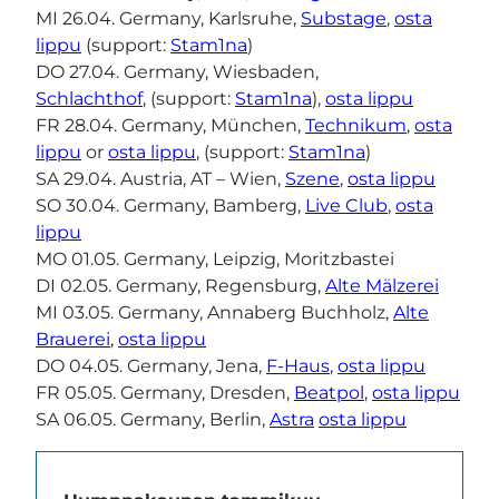
MI 26.04. Germany, Karlsruhe,
Substage
,
osta
lippu
(support:
Stam1na
)
DO 27.04. Germany, Wiesbaden,
Schlachthof
, (support:
Stam1na
),
osta lippu
FR 28.04. Germany, München,
Technikum
,
osta
lippu
or
osta lippu
, (support:
Stam1na
)
SA 29.04. Austria, AT – Wien,
Szene
,
osta lippu
SO 30.04. Germany, Bamberg,
Live Club
,
osta
lippu
MO 01.05. Germany, Leipzig, Moritzbastei
DI 02.05. Germany, Regensburg,
Alte Mälzerei
MI 03.05. Germany, Annaberg Buchholz,
Alte
Brauerei
,
osta lippu
DO 04.05. Germany, Jena,
F-Haus
,
osta lippu
FR 05.05. Germany, Dresden,
Beatpol
,
osta lippu
SA 06.05. Germany, Berlin,
Astra
osta lippu