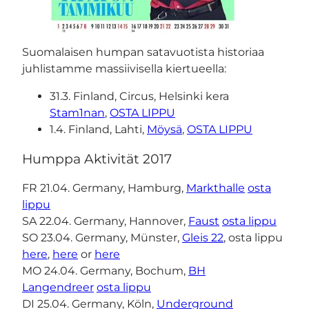
Suomalaisen humpan satavuotista historiaa
juhlistamme massiivisella kiertueella:
31.3. Finland, Circus, Helsinki kera
Stam1nan
,
OSTA LIPPU
1.4. Finland, Lahti,
Möysä
,
OSTA LIPPU
Humppa Aktivität 2017
FR 21.04. Germany, Hamburg,
Markthalle
osta
lippu
SA 22.04. Germany, Hannover,
Faust
osta lippu
SO 23.04. Germany, Münster,
Gleis 22
, osta lippu
here
,
here
or
here
MO 24.04. Germany, Bochum,
BH
Langendreer
osta lippu
DI 25.04. Germany, Köln,
Underground