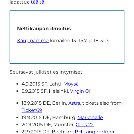
ladattua
täältä
Nettikaupan ilmoitus
Kauppamme
lomailee 13.-15.7. ja 18-31.7.
Seuraavat julkiset esiintymiset:
4.9.2015 SF, Lahti,
Möysä
5.9.2015 SF, Helsinki,
Virgin Oil
18.9.2015 DE, Berlin,
Astra
, tickets also from
Ticket69
19.9.2015 DE, Hamburg,
Markthalle
20.9.2015 DE, Münster,
Gleis 22
21.9.2015 DE, Bochum,
BH Langendreer