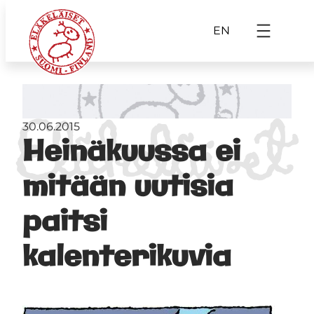
EN
30.06.2015
Heinäkuussa ei
mitään uutisia
paitsi
kalenterikuvia