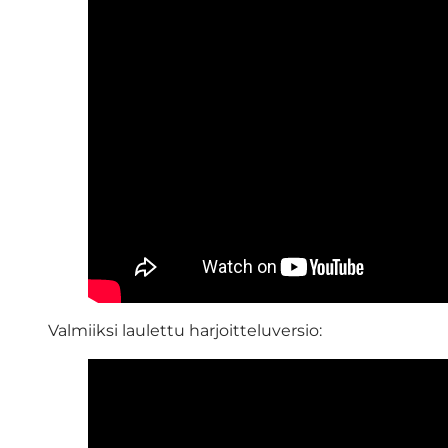
Valmiiksi laulettu harjoitteluversio: