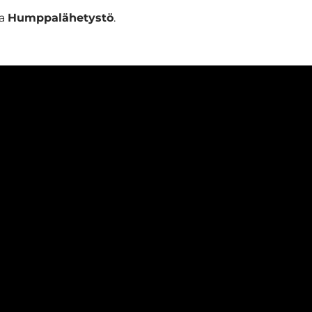
ta
Humppalähetystö
.