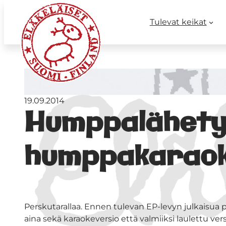
Tulevat keikat
19.09.2014
Humppalähetys
humppakaraok
Perskutarallaa. Ennen tulevan EP-levyn julkais
aina sekä karaokeversio että valmiiksi laulettu versi