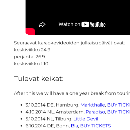
Seuraavat karaokevideoiden julkaisupäivät ovat:
keskiviikko 24.9.
perjantai 26.9.
keskiviikko 1.10.
Tulevat keikat:
After this we will have a one year break from touri
3.10.2014 DE, Hamburg,
Markthalle
,
BUY TICK
4.10.2014 NL, Amsterdam,
Paradiso
,
BUY TICK
5.10.2014 NL, Tilburg,
Little Devil
6.10.2014 DE, Bonn,
Bla
,
BUY TICKETS