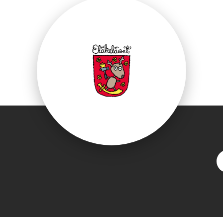
ebook.com/Elakelai
S