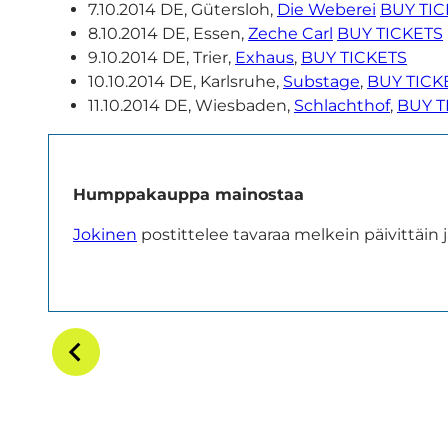
7.10.2014 DE, Gütersloh,
Die Weberei
BUY TIC
8.10.2014 DE, Essen,
Zeche Carl
BUY TICKETS
9.10.2014 DE, Trier,
Exhaus
,
BUY TICKETS
10.10.2014 DE, Karlsruhe,
Substage
,
BUY TICK
11.10.2014 DE, Wiesbaden,
Schlachthof
,
BUY T
Humppakauppa mainostaa
Jokinen
postittelee tavaraa melkein päivittäin j