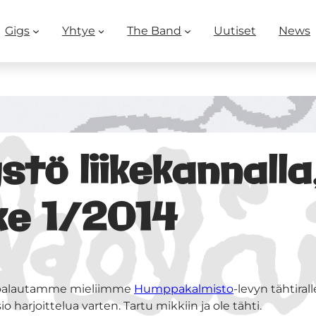
Gigs
Yhtye
The Band
Uutiset
News
tö liikekannalla
e 1/2014
ua palautamme mieliimme
Humppakalmisto
-levyn tähtiral
o harjoittelua varten. Tartu mikkiin ja ole tähti.