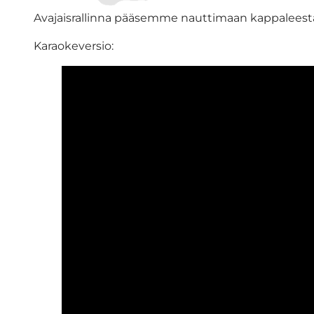
Avajaisrallinna pääsemme nauttimaan kappalees
Karaokeversio: