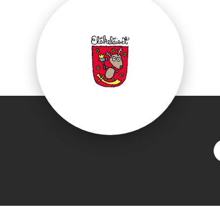
ebook.com/Elakelai
S