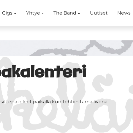
Gigs
Yhtye
The Band
Uutiset
News
akalenteri
sittepa olleet paikalla kun tehtiin tämä livenä.