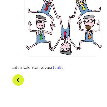
Lataa kalenterikuvasi
täältä
.