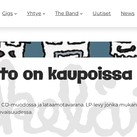
Gigs
Yhtye
The Band
Uutiset
News
to on kaupoissa
 CD-muodossa ja lataamotavarana. LP-levy jonka mukan
evaisuudessa.