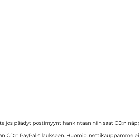
a jos päädyt postimyyntihankintaan niin saat CD:n näp
än CD:n PayPal-tilaukseen. Huomio, nettikauppamme ei pos