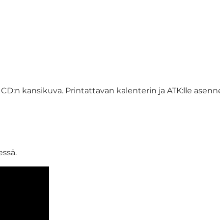
 kansikuva. Printattavan kalenterin ja ATK:lle asenne
essä.