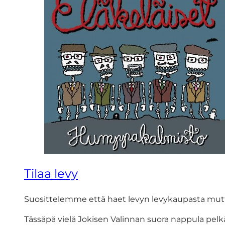
Tilaa levy
Suosittelemme että haet levyn levykaupasta mutt
Tässäpä vielä Jokisen Valinnan suora nappula pelk