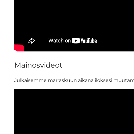
Mainosvideot
Julkaisemme marraskuun aikana iloksesi muutam