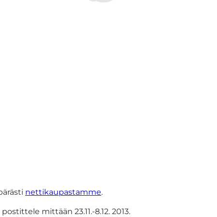
pärästi
nettikaupastamme
.
tittele mittään 23.11.-8.12. 2013.