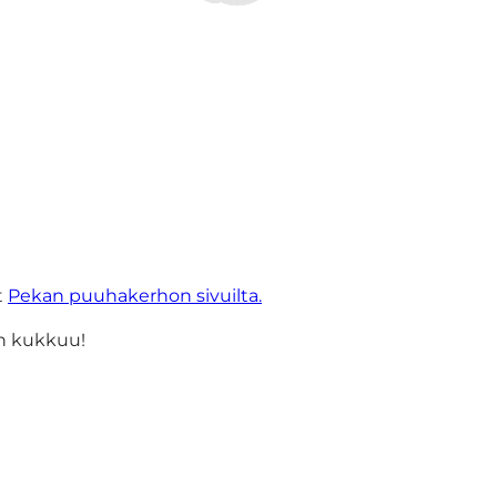
t
Pekan puuhakerhon sivuilta.
in kukkuu!