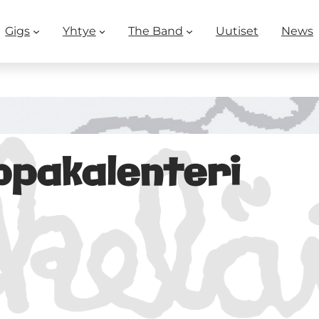
Gigs
Yhtye
The Band
Uutiset
News
pakalenteri