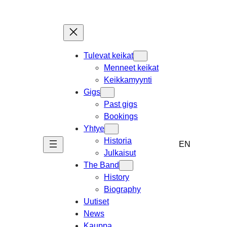
Siirry
sisältöön
Tulevat keikat
Menneet keikat
Keikkamyynti
Gigs
Past gigs
Bookings
Yhtye
Historia
EN
Julkaisut
The Band
History
Biography
Uutiset
News
Kauppa